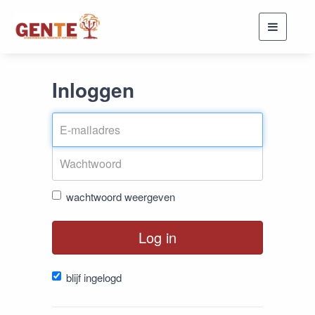
Toggle
navigati
Inloggen
wachtwoord weergeven
Log in
blijf ingelogd