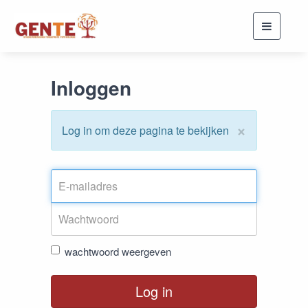
Toggle
navigati
Inloggen
×
Log in om deze pagina te bekijken
wachtwoord weergeven
Log in