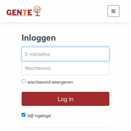
Toggle
navigati
Inloggen
wachtwoord weergeven
Log in
blijf ingelogd