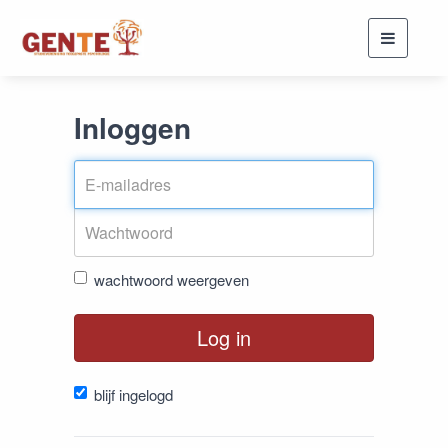
Toggle
navigati
Inloggen
wachtwoord weergeven
Log in
blijf ingelogd