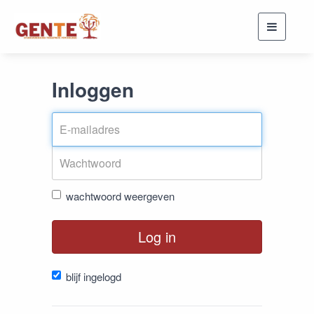
Toggle
navigati
Inloggen
wachtwoord weergeven
Log in
blijf ingelogd