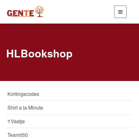
Toggle
navigati
HLBookshop
Kortingscodes
Shirt a la Minute
't Vaatje
Team050