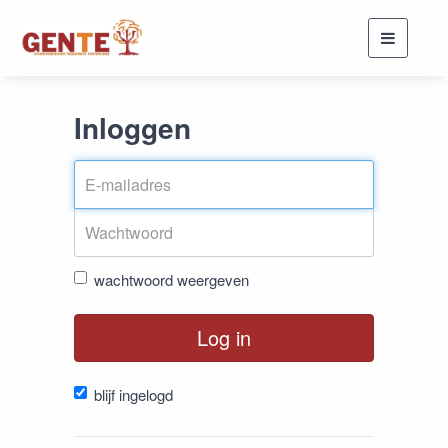
Toggle
navigati
Inloggen
wachtwoord weergeven
Log in
blijf ingelogd