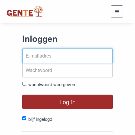
Toggle
navigati
Inloggen
wachtwoord weergeven
Log in
blijf ingelogd